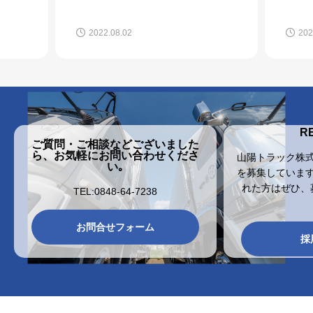
2022.08.02
202
R
ご質問・ご相談などございました
ら、お気軽にお問い合わせくださ
山陽トラック株
い｡
を募集していま
れた方はぜひ、
TEL:0848-64-7238
お問合せフォーム
採